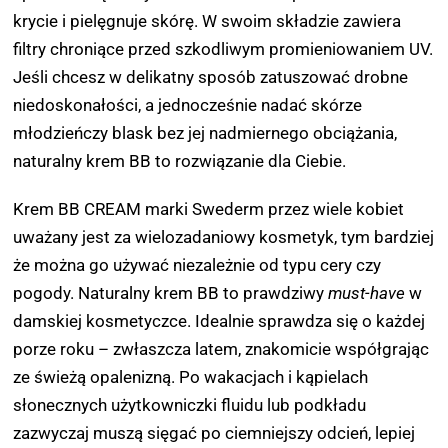
krycie i pielęgnuje skórę. W swoim składzie zawiera
filtry chroniące przed szkodliwym promieniowaniem UV.
Jeśli chcesz w delikatny sposób zatuszować drobne
niedoskonałości, a jednocześnie nadać skórze
młodzieńczy blask bez jej nadmiernego obciążania,
naturalny krem BB to rozwiązanie dla Ciebie.
Krem BB CREAM marki Swederm przez wiele kobiet
uważany jest za wielozadaniowy kosmetyk, tym bardziej
że można go używać niezależnie od typu cery czy
pogody. Naturalny krem BB to prawdziwy
must-have
w
damskiej kosmetyczce. Idealnie sprawdza się o każdej
porze roku – zwłaszcza latem, znakomicie współgrając
ze świeżą opalenizną. Po wakacjach i kąpielach
słonecznych użytkowniczki fluidu lub podkładu
zazwyczaj muszą sięgać po ciemniejszy odcień, lepiej