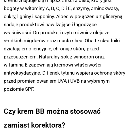
kremu znajduje się miąższ z liści aloesu, który jest
bogaty w witaminy A, B, C, D i E, enzymy, aminokwasy,
cukry, ligniny i saponiny. Aloes w połączeniu z gliceryną
nadaje produktowi nawilżające i łagodzące
właściwości. Do produkcji użyto również oleju ze
słodkich migdałów oraz masła shea. Oba te składniki
działają emoliencyjnie, chroniąc skórę przed
przesuszeniem. Naturalny sok z winogron oraz
witamina E zapewniają kremowi właściwości
antyoksydacyjne. Ditlenek tytanu wspiera ochronę skóry
przed promieniowaniem UVA i UVB na wybranym
poziomie SPF.
Czy krem BB można stosować
zamiast korektora?