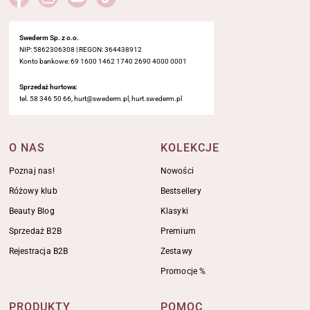
Swederm Sp. z o.o.
NIP: 5862306308 | REGON: 364438912
Konto bankowe: 69 1600 1462 1740 2690 4000 0001
Sprzedaż hurtowa:
tel. 58 346 50 66, hurt@swederm.pl, hurt.swederm.pl
O NAS
KOLEKCJE
Poznaj nas!
Nowości
Różowy klub
Bestsellery
Beauty Blog
Klasyki
Sprzedaż B2B
Premium
Rejestracja B2B
Zestawy
Promocje %
PRODUKTY
POMOC