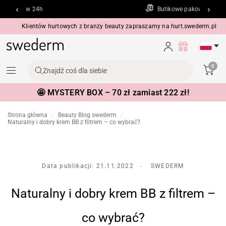
‹
›
Butikowe pakowanie
Klientów hurtowych z branży beauty zapraszamy na
hurt.swederm.pl
0
Znajdź coś dla siebie
🤩 MYSTERY BOX – 70 zł zamiast 222 zł!
Strona główna
/
Beauty Blog swederm
/
Naturalny i dobry krem BB z filtrem – co wybrać?
Data publikacji:
21.11.2022
SWEDERM
Naturalny i dobry krem BB z filtrem –
co wybrać?