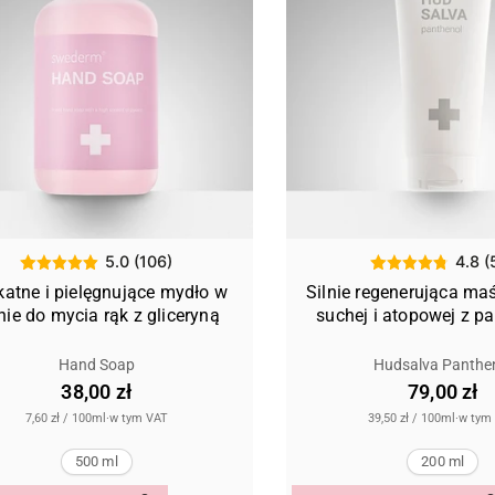
5.0 (106)
4.8 (
katne i pielęgnujące mydło w
Silnie regenerująca ma
nie do mycia rąk z gliceryną
suchej i atopowej z p
Hand Soap
Hudsalva Panthe
38,00 zł
79,00 zł
7,60 zł
/
100ml
·
w tym VAT
39,50 zł
/
100ml
·
w tym
500 ml
200 ml