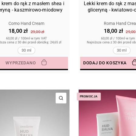
i krem do rąk z masłem shea i
Lekki krem do rąk z ma
ceryną - kaszmirowo-miodowy
gliceryną - kwiatowo-o
Como Hand Cream
Roma Hand Cre
18,00 zł
18,00 zł
29,00 zł
29,00
60,00 zł
/
100ml
·
w tym VAT
60,00 zł
/
100ml
·
w tym
ższa cena z 30 dni przed obniżką:
24,65 zł
Najniższa cena z 30 dni przed o
30 ml
30 ml
WYPRZEDANO
DODAJ DO KOSZYKA
PROMOCJA
SZYBKI PODGLĄD