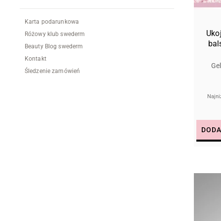
Karta podarunkowa
Ukoj
Różowy klub swederm
bal
Beauty Blog swederm
Kontakt
Gel
Śledzenie zamówień
Najni
DODA