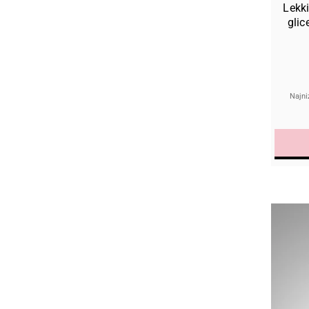
Lekk
gli
Najni