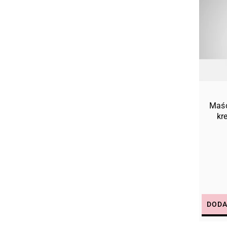
Maść
kr
DODA