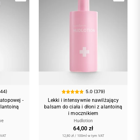
544)
5.0 (379)
 atopowej -
Lekki i intensywnie nawilżający
alantoiną
balsam do ciała i dłoni z alantoiną
i mocznikiem
ve
Hudlotion
64,00 zł
 VAT
12,80 zł
/
100ml
·
w tym VAT