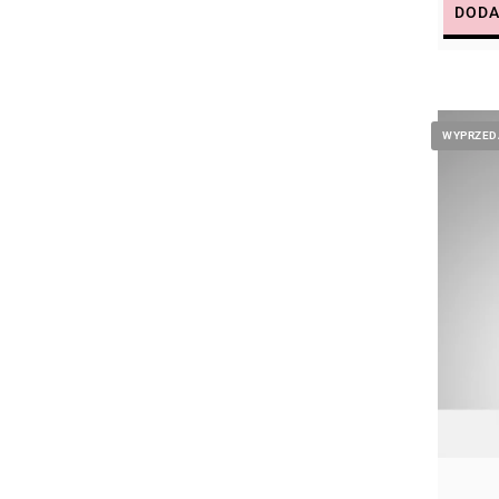
DODA
WYPRZED