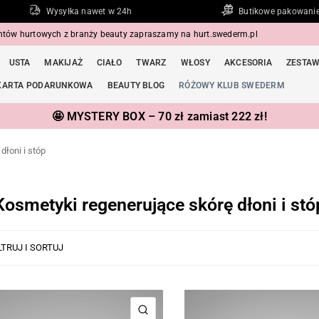
Wysyłka nawet w 24h
Butikowe pakowani
entów hurtowych z branży beauty zapraszamy na
hurt.swederm.pl
USTA
MAKIJAŻ
CIAŁO
TWARZ
WŁOSY
AKCESORIA
ZESTA
KARTA PODARUNKOWA
BEAUTY BLOG
RÓŻOWY KLUB SWEDERM
🤩 MYSTERY BOX – 70 zł zamiast 222 zł!
dłoni i stóp
Kosmetyki regenerujące skórę dłoni i stó
LTRUJ I SORTUJ
SZYBKI PODGLĄD