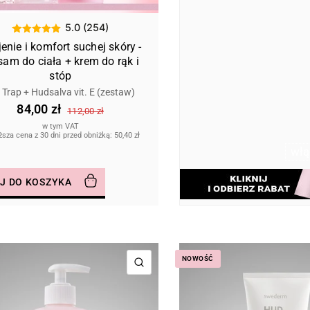
5.0 (254)
enie i komfort suchej skóry -
sam do ciała + krem do rąk i
stóp
 Trap + Hudsalva vit. E (zestaw)
84,00 zł
112,00 zł
w tym VAT
ższa cena z 30 dni przed obniżką:
50,40 zł
włą
J DO KOSZYKA
NOWOŚĆ
SZYBKI PODGLĄD