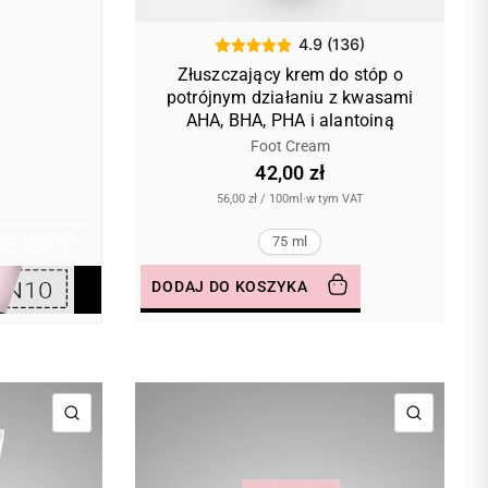
4.9 (136)
Złuszczający krem do stóp o
potrójnym działaniu z kwasami
AHA, BHA, PHA i alantoiną
Foot Cream
42,00 zł
56,00 zł
/
100ml
·
w tym VAT
cz dźwięk
75 ml
DODAJ DO KOSZYKA
SZYBKI PODGLĄD
SZYBKI