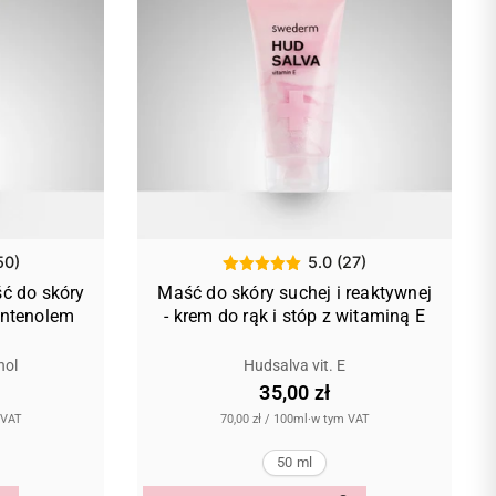
50)
5.0 (27)
ść do skóry
Maść do skóry suchej i reaktywnej
antenolem
- krem do rąk i stóp z witaminą E
nol
Hudsalva vit. E
35,00 zł
 VAT
70,00 zł
/
100ml
·
w tym VAT
50 ml