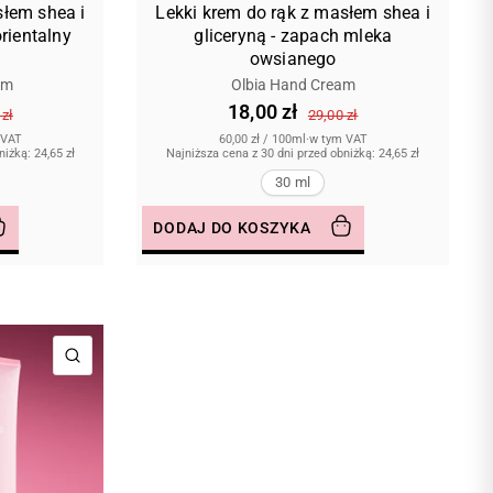
słem shea i
Lekki krem do rąk z masłem shea i
rientalny
gliceryną - zapach mleka
owsianego
am
Olbia Hand Cream
18,00 zł
 zł
29,00 zł
 VAT
60,00 zł
/
100ml
·
w tym VAT
bniżką:
24,65 zł
Najniższa cena z 30 dni przed obniżką:
24,65 zł
30 ml
DODAJ DO KOSZYKA
SZYBKI PODGLĄD