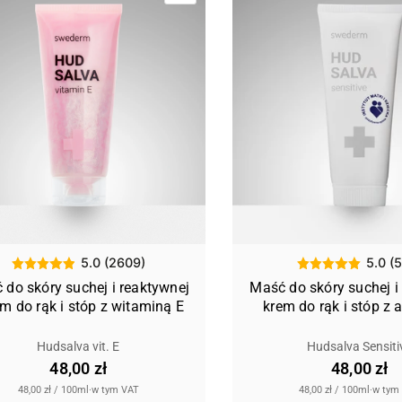
5.0 (2609)
5.0 (
 do skóry suchej i reaktywnej
Maść do skóry suchej i
em do rąk i stóp z witaminą E
krem do rąk i stóp z 
Hudsalva vit. E
Hudsalva Sensiti
48,00 zł
48,00 zł
48,00 zł
/
100ml
·
w tym VAT
48,00 zł
/
100ml
·
w tym