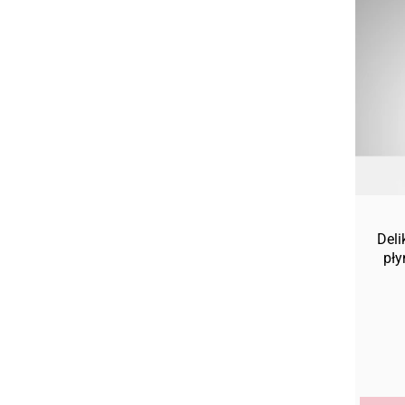
Deli
pły