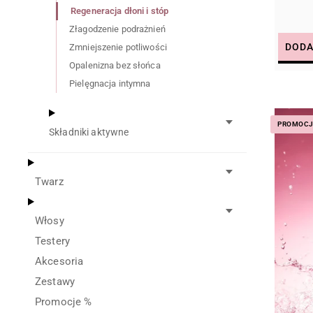
Regeneracja dłoni i stóp
Złagodzenie podrażnień
DODA
Zmniejszenie potliwości
Opalenizna bez słońca
Pielęgnacja intymna
PROMOC
Składniki aktywne
Twarz
Włosy
Testery
Akcesoria
Zestawy
Promocje %