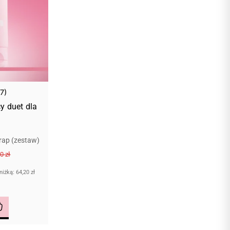
(7)
y duet dla
rap (zestaw)
0 zł
bniżką:
64,20 zł