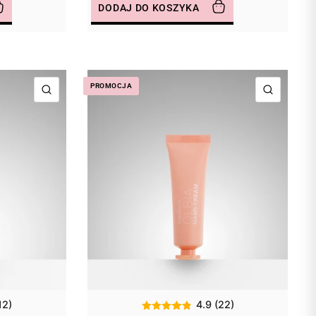
DODAJ DO KOSZYKA
PROMOCJA
SZYBKI PODGLĄD
SZYBKI
12)
4.9 (22)