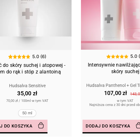
5.0 
5.0 (6)
Intensywnie nawilżając
 do skóry suchej i atopowej -
skóry suchej
em do rąk i stóp z alantoiną
Hudsalva Panthenol + Gel T
Hudsalva Sensitive
107,00 zł
35,00 zł
143,0
70,00 zł
/
100ml
·
w tym VAT
w tym VAT
Najniższa cena z 30 dni przed o
50 ml
J DO KOSZYKA
DODAJ DO KOSZYKA