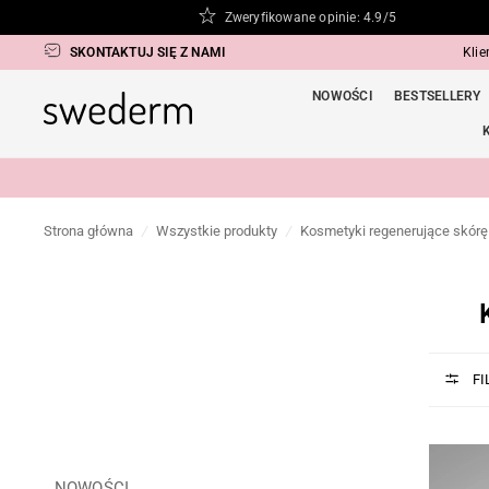
Zweryfikowane opinie: 4.9/5
SKONTAKTUJ SIĘ Z NAMI
Kli
NOWOŚCI
BESTSELLERY
Strona główna
/
Wszystkie produkty
/
Kosmetyki regenerujące skórę 
FI
NOWOŚCI