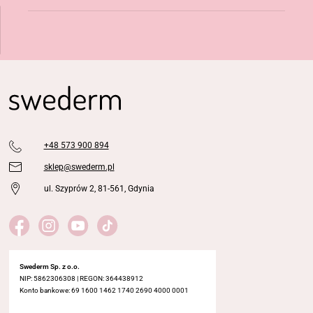
+48 573 900 894
sklep@swederm.pl
ul. Szyprów 2, 81-561, Gdynia
Swederm Sp. z o.o.
NIP: 5862306308 | REGON: 364438912
Konto bankowe: 69 1600 1462 1740 2690 4000 0001