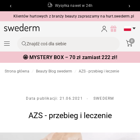
‹
›
Butikowe pakowanie
Klientów hurtowych z branży beauty zapraszamy na
hurt.swederm.pl
0
Znajdź coś dla siebie
🤩 MYSTERY BOX – 70 zł zamiast 222 zł!
Strona główna
/
Beauty Blog swederm
/
AZS - przebieg i leczenie
Data publikacji:
21.06.2021
SWEDERM
AZS - przebieg i leczenie