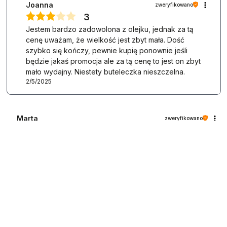
Joanna
zweryfikowano
3
Jestem bardzo zadowolona z olejku, jednak za tą
cenę uważam, że wielkość jest zbyt mała. Dość
szybko się kończy, pewnie kupię ponownie jeśli
będzie jakaś promocja ale za tą cenę to jest on zbyt
mało wydajny. Niestety buteleczka nieszczelna.
2/5/2025
Marta
zweryfikowano
5
❤️super blyszczyk usta sa nawilzone i swiecace zostaje
lekki kolor
1/30/2025
1
0
Agnieszka
zweryfikowano
5