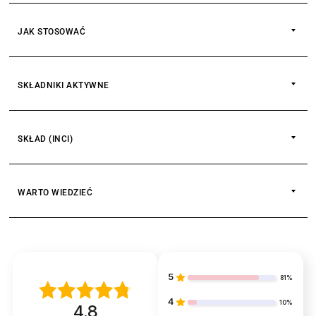
JAK STOSOWAĆ
SKŁADNIKI AKTYWNE
OLEJ Z AWOKADO
SKŁAD (INCI)
OLEJ Z NASION MALIN
WARTO WIEDZIEĆ
OLEJ Z NASION TRUSKAWEK
5
81%
4
10%
4.8