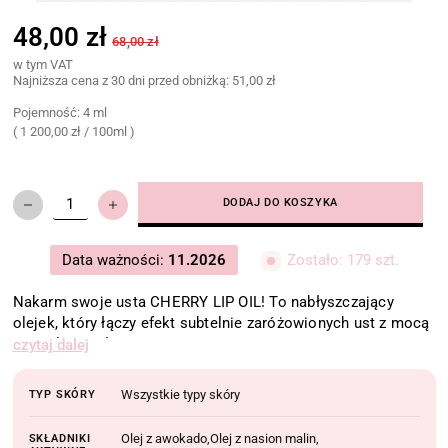
48,00 zł
68,00 zł
w tym VAT
Najniższa cena z 30 dni przed obniżką:
51,00 zł
Pojemność: 4 ml
(
1 200,00 zł
/
100ml )
DODAJ DO KOSZYKA
Data ważności:
11.2026
Zostało: 179 szt.
Nakarm swoje usta CHERRY LIP OIL! To nabłyszczający
olejek, który łączy efekt subtelnie zaróżowionych ust z mocą
naturalnej pielęgnacji.
czytaj dalej
Dzięki zawartym w składzie olejom z awokado, nasion malin i
truskawek, doskonale nawilża i wygładza usta, jednocześnie
Wszystkie typy skóry
TYP SKÓRY
nadając im lśniące wykończenie, bez uczucia lepkości.
Olej z awokado
Olej z nasion malin
SKŁADNIKI