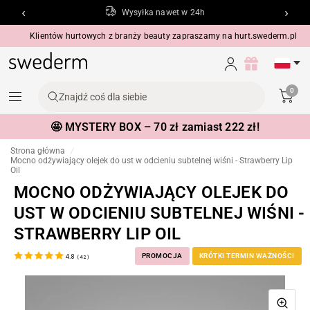
‹
›
Butikowe pakowanie
Klientów hurtowych z branży beauty zapraszamy na
hurt.swederm.pl
0
Znajdź coś dla siebie
🤩 MYSTERY BOX – 70 zł zamiast 222 zł!
Strona główna
/
Mocno odżywiający olejek do ust w odcieniu subtelnej wiśni - Strawberry Lip
Oil
MOCNO ODŻYWIAJĄCY OLEJEK DO
UST W ODCIENIU SUBTELNEJ WIŚNI -
STRAWBERRY LIP OIL
PROMOCJA
KRÓTKI TERMIN WAŻNOŚCI
4.8
(
42
)