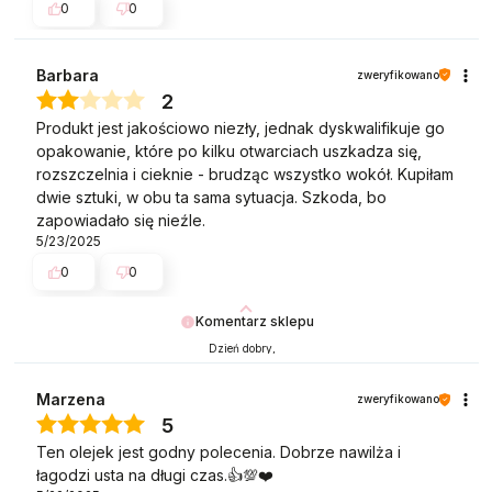
0
0
Barbara
zweryfikowano
2
Produkt jest jakościowo niezły, jednak dyskwalifikuje go
opakowanie, które po kilku otwarciach uszkadza się,
rozszczelnia i cieknie - brudząc wszystko wokół. Kupiłam
dwie sztuki, w obu ta sama sytuacja. Szkoda, bo
zapowiadało się nieźle.
5/23/2025
0
0
Komentarz sklepu
Dzień dobry,
dziękujemy za opinię i przepraszamy za kłopot z opakowaniem. Zależy nam
na zadowoleniu naszych klientów, dlatego w takich przypadkach zawsze
Marzena
zweryfikowano
zachęcamy do zgłoszenia reklamacji.
5
Z przyjemnością zajmiemy się sprawą i zaproponujemy rozwiązanie.
Ten olejek jest godny polecenia. Dobrze nawilża i
Pozdrawiamy serdecznie,
łagodzi usta na długi czas.👍️💯❤️
Zespół Swederm