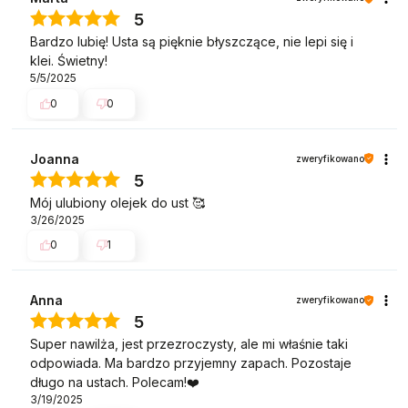
5
Bardzo lubię! Usta są pięknie błyszczące, nie lepi się i
klei. Świetny!
5/5/2025
0
0
Joanna
zweryfikowano
5
Mój ulubiony olejek do ust 🥰
3/26/2025
0
1
Anna
zweryfikowano
5
Super nawilża, jest przezroczysty, ale mi właśnie taki
odpowiada. Ma bardzo przyjemny zapach. Pozostaje
długo na ustach. Polecam!❤️
3/19/2025