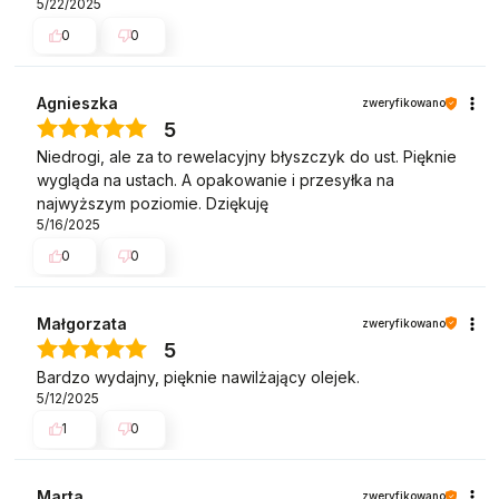
5/22/2025
0
0
Agnieszka
zweryfikowano
5
Niedrogi, ale za to rewelacyjny błyszczyk do ust. Pięknie
wygląda na ustach. A opakowanie i przesyłka na
najwyższym poziomie. Dziękuję
5/16/2025
0
0
Małgorzata
zweryfikowano
5
Bardzo wydajny, pięknie nawilżający olejek.
5/12/2025
1
0
Marta
zweryfikowano