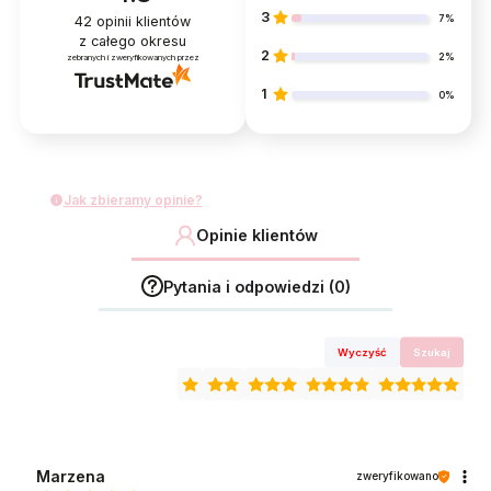
3
7%
42
opinii klientów
z całego okresu
2
2%
zebranych i zweryfikowanych przez
1
0%
Jak zbieramy opinie?
Opinie klientów
Pytania i odpowiedzi (0)
Wyczyść
Szukaj
Marzena
zweryfikowano