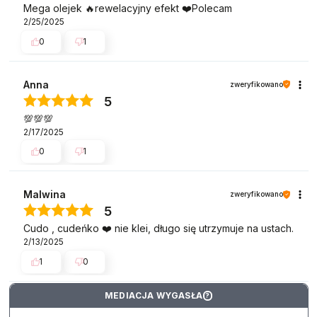
Mega olejek 🔥rewelacyjny efekt ❤️Polecam
2/25/2025
0
1
Anna
zweryfikowano
5
💯💯💯
2/17/2025
0
1
Malwina
zweryfikowano
5
Cudo , cudeńko ❤️ nie klei, długo się utrzymuje na ustach.
2/13/2025
1
0
MEDIACJA WYGASŁA
?