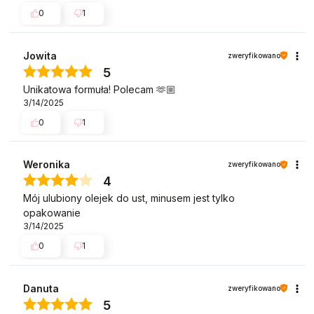
0
1
Jowita
zweryfikowano
5
Unikatowa formuła! Polecam 🫶🏼
3/14/2025
0
1
Weronika
zweryfikowano
4
Mój ulubiony olejek do ust, minusem jest tylko
opakowanie
3/14/2025
0
1
Danuta
zweryfikowano
5