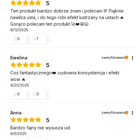
5
Ten produkt bardzo dobrze znam i polecam.💯 Pięknie
nawilża usta, i do tego robi efekt lustrzany na ustach.🔥
Gorąco polecam ten produkt.🚀❤️🤩😄
8/12/2025
0
1
Ewelina
zweryfikowano
5
Coś fantastycznego❤️ cudowna konsystencja i efekt
wow 🔥
6/20/2025
0
0
Anna
zweryfikowano
5
Bardzo fajny nie wysusza ust
6/5/2025