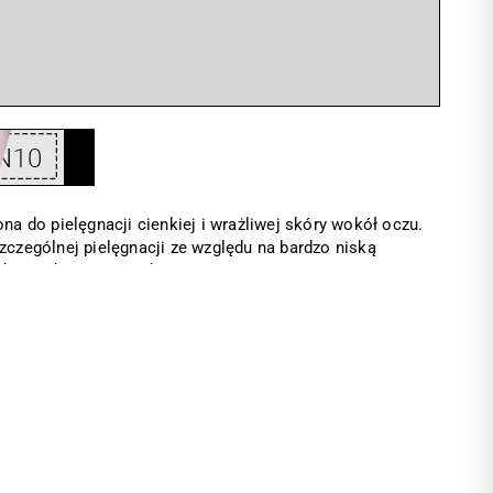
na do pielęgnacji cienkiej i wrażliwej skóry wokół oczu.
czególnej pielęgnacji ze względu na bardzo niską
h oraz bogatą mimikę twarzy.
ę, szybko się wchłania, dzięki czemu idealnie sprawdza
any dla każdego typu skóry po 25 r.ż.