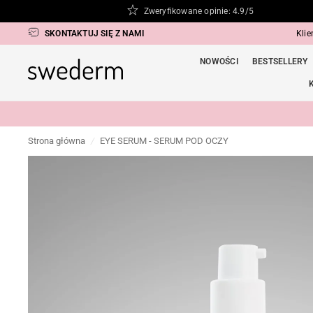
Zweryfikowane opinie: 4.9/5
SKONTAKTUJ SIĘ Z NAMI
Kli
NOWOŚCI
BESTSELLERY
Strona główna
/
EYE SERUM - SERUM POD OCZY