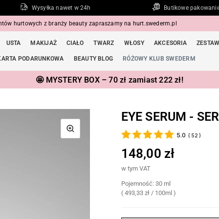
Wysyłka nawet w 24h
Butikowe pakowani
entów hurtowych z branży beauty zapraszamy na
hurt.swederm.pl
USTA
MAKIJAŻ
CIAŁO
TWARZ
WŁOSY
AKCESORIA
ZESTA
KARTA PODARUNKOWA
BEAUTY BLOG
RÓŻOWY KLUB SWEDERM
🤩 MYSTERY BOX – 70 zł zamiast 222 zł!
EYE SERUM - SE
5.0
(
52
)
148,00 zł
w tym VAT
Pojemność: 30 ml
(
493,33 zł
/
100ml )