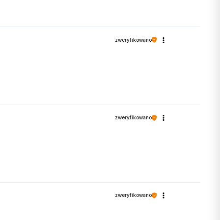
kazać efekty! Mamy nadzieję, że przy
zweryfikowano
zweryfikowano
zweryfikowano