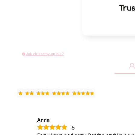
Jak zbieramy opinie?
Anna
5