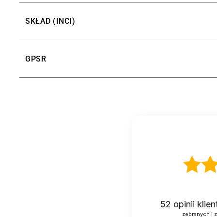
DWUTLENEK TYTANU
SKŁAD (INCI)
KWAS HIALURONOWY
GPSR
MASŁO SHEA
MIĄŻSZ Z LIŚCI ALOESU
OLEJ Z NASION OPUNCJI FIGOWEJ
OLEJ Z PESTEK GRANATU
OLEJ Z PESTEK WINOGRON
OLEJ ZE SŁODKICH MIGDAŁÓW
52
opinii klie
zebranych i 