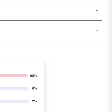
98%
0%
2%