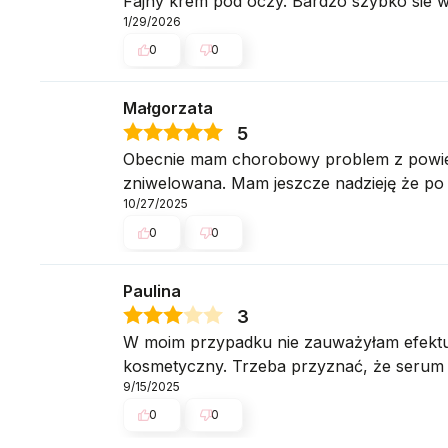
Fajny krem pod oczy. Bardzo szybko sie w
1/29/2026
0
0
Małgorzata
5
Obecnie mam chorobowy problem z powieka
zniwelowana. Mam jeszcze nadzieję że po
10/27/2025
0
0
Paulina
3
W moim przypadku nie zauważyłam efektu n
kosmetyczny. Trzeba przyznać, że serum n
9/15/2025
0
0