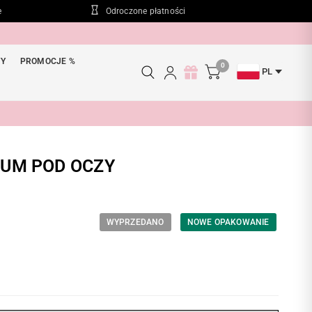
e
Odroczone płatności
WY
PROMOCJE %
0
PL
RUM POD OCZY
WYPRZEDANO
NOWE OPAKOWANIE