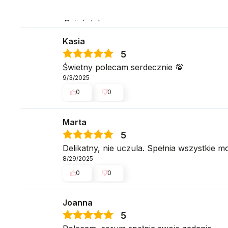
Dzień dobry,
Kasia
Dziękujemy za opinię. Serum działa subtel
regularnym stosowaniu zauważy Pani róż
5
Świetny polecam serdecznie 💯
Pozdrawiamy serdecznie,
9/3/2025
zespół swederm
0
0
Marta
5
Delikatny, nie uczula. Spełnia wszystkie m
8/29/2025
0
0
Joanna
5