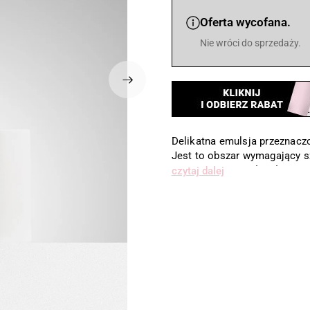
Oferta wycofana.
Nie wróci do sprzedaży.
Delikatna emulsja przeznaczo
Jest to obszar wymagający sz
zawartość gruczołów łojowyc
czytaj dalej
Produkt ma lekką konsystencj
się pod makijaż. Rekomendow