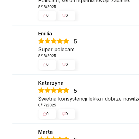
Polecam, serum spełnia swoje zadanie.
8/18/2025
0
0
Emilia
5
Super polecam
8/18/2025
0
0
Katarzyna
5
Świetna konsystencji lekka i dobrze nawilż
8/17/2025
0
0
Marta