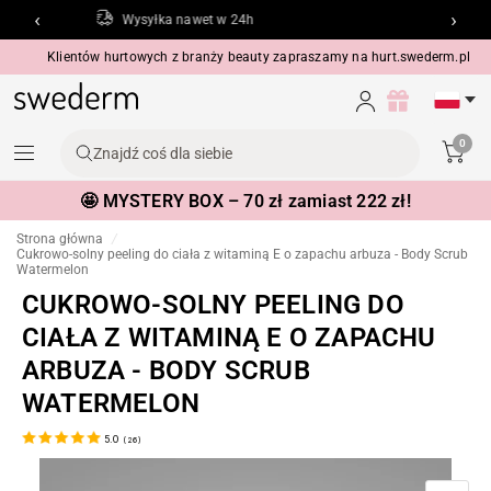
‹
›
Butikowe pakowanie
Klientów hurtowych z branży beauty zapraszamy na
hurt.swederm.pl
0
Znajdź coś dla siebie
🤩 MYSTERY BOX – 70 zł zamiast 222 zł!
Strona główna
/
Cukrowo-solny peeling do ciała z witaminą E o zapachu arbuza - Body Scrub
Watermelon
CUKROWO-SOLNY PEELING DO
CIAŁA Z WITAMINĄ E O ZAPACHU
ARBUZA - BODY SCRUB
WATERMELON
5.0
(
26
)