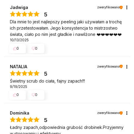
Jadwiga
zweryfikowano
5
Dla mnie to jest najlepszy peeling jaki używałam a trochę
ich przetestowałam. Jego konsystencja to mistrzostwo
świata, ciało po nim jest gładkie i nawilżone ❤️❤️❤️❤️❤️❤️
10/13/2025
0
0
NATALIA
zweryfikowano
5
Świetny scrub do ciała, fajny zapach!!!
9/19/2025
0
0
Dominika
zweryfikowano
5
Ładny zapach,odpowiednia grubość drobinek.Przyjemny
w stosowaniu i efektywny .