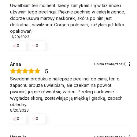
Uwielbiam ten moment, kiedy zamykam się w łazience i
używam tego peelingu. Pięknie pachnie w całej łazience,
dobrze usuwa martwy naskórek, skóra po nim jest
delikatna i nawilżona. Gorąco polecam, zużyłam już kilka
opakowań.
11/29/2023
0
0
Anna
Opinia zewnętrzna
5
Swederm produkuje najlepsze peelingi do ciała, ten o
zapachu arbuza uwielbiam, ale czekam na powrót
piwonii:) jej nie równał się żaden. Peeling cudownie
wygładza skórę, zostawiając ją miękką i gładką, zapach
obłędny.
8/20/2023
0
0