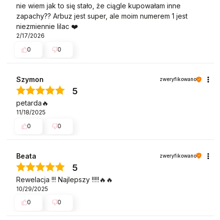
nie wiem jak to się stało, że ciągle kupowałam inne
zapachy?? Arbuz jest super, ale moim numerem 1 jest
niezmiennie lilac ❤️
2/17/2026
0
0
Szymon
zweryfikowano
5
petarda🔥
11/18/2025
0
0
Beata
zweryfikowano
5
Rewelacja !!! Najlepszy !!!!!🔥🔥
10/29/2025
0
0