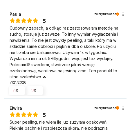
Paula
zweryfikowano
5
Cudowny zapach, a odkąd raz zastosowałam metodę na
sucho, stosuje juz zawsze. To inny wymiar wygładzenia i
nawilżenia. To nie jest zwykły peeling, a taki który ma w
składzie same dobroci i pięknie dba o skore. Po użyciu
nie trzeba sie balsamowac. Używam 1x w tygodniu.
Wystarcza mi na ok 5-6tygodni, więc jest tez wydajny.
Polecam💯 swederm, stwórzcie jakaś wersję
czekoladową, waniliowa na jesien/ zime. Ten produkt to
istne szaleństwo 🔥
7/21/2026
0
0
Elwira
zweryfikowano
5
Super peeling, nie wiem ile już zużyłam opakowań.
Pięknie pachnie i rozpieszcza skórę, nie podrażnia.