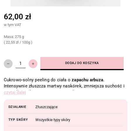
62,00 zł
w tym VAT
Masa: 275 g
(
22,55 zł
/
100g )
DODAJ DO KOSZYKA
Cukrowo-solny peeling do ciała o
zapachu arbuza
.
Intensywnie złuszcza martwy naskórek, zmniejsza suchość i
szorstkość skóry, wspiera jej nawilżenie. Po masażu
czytaj dalej
peelingiem skóra odzyskuje gładkość i elastyczność, a jej
kondycja jest poprawiona.
Złuszczające
DZIAŁANIE
Wszystkie typy skóry
TYP SKÓRY