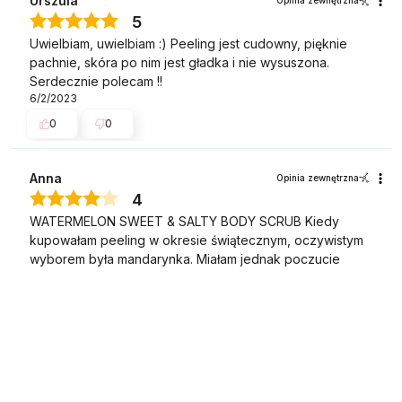
Urszula
Opinia zewnętrzna
5
Uwielbiam, uwielbiam :) Peeling jest cudowny, pięknie
pachnie, skóra po nim jest gładka i nie wysuszona.
Serdecznie polecam !!
6/2/2023
0
0
Anna
Opinia zewnętrzna
4
WATERMELON SWEET & SALTY BODY SCRUB Kiedy
kupowałam peeling w okresie świątecznym, oczywistym
wyborem była mandarynka. Miałam jednak poczucie
niedosytu połączonego z ciekawością i postanowiłam nie
czekać do lata, a dać szansę również arbuzowi. To był
strzał w 10-tkę! Zarówno delikatny różowy kolor, jak i
obłędny zapach przywodzi na myśl nie tyle arbuz, co
landrynkę. Aplikacja to przyjemność dla wszystkich
zmysłów. Guilty pleasure, bo i pokusa deseru
zaspokojona ;-).