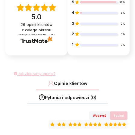
5
96%
4
4%
5.0
3
0%
26
opinii klientów
z całego okresu
2
0%
zebranych i zweryfikowanych przez
1
0%
Jak zbieramy opinie?
Opinie klientów
Pytania i odpowiedzi (0)
Wyczyść
Szukaj